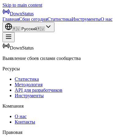
Skip to main content
DownStatus
Главная
Сбои сегодня
Статистика
Инструменты
О нас
🇷🇺
Русский
🇷🇺
DownStatus
Выявление сбоев силами сообщества
Ресурсы
Статистика
Методология
API для разработчиков
Инструменты
Компания
О нас
Контакты
Правовая