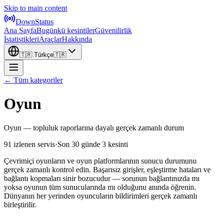
Skip to main content
DownStatus
Ana Sayfa
Bugünkü kesintiler
Güvenilirlik
İstatistikleri
Araçlar
Hakkında
🇹🇷
Türkçe
🇹🇷
← Tüm kategoriler
Oyun
Oyun — topluluk raporlarına dayalı gerçek zamanlı durum
91 izlenen servis
·
Son 30 günde 3 kesinti
Çevrimiçi oyunların ve oyun platformlarının sunucu durumunu
gerçek zamanlı kontrol edin. Başarısız girişler, eşleştirme hataları ve
bağlantı kopmaları sinir bozucudur — sorunun bağlantınızda mı
yoksa oyunun tüm sunucularında mı olduğunu anında öğrenin.
Dünyanın her yerinden oyuncuların bildirimleri gerçek zamanlı
birleştirilir.