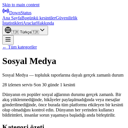
Skip to main content
DownStatus
Ana Sayfa
Bugünkü kesintiler
Güvenilirlik
İstatistikleri
Araçlar
Hakkında
🇹🇷
Türkçe
🇹🇷
← Tüm kategoriler
Sosyal Medya
Sosyal Medya — topluluk raporlarına dayalı gerçek zamanlı durum
28 izlenen servis
·
Son 30 günde 1 kesinti
Dünyanın en popüler sosyal ağlarının durumu gerçek zamanlı. Bir
akış yüklenmediğinde, hikâyeler paylaşılmadığında veya mesajlar
gönderilmediğinde, önce burada tüm platformu etkileyen bir kesinti
olup olmadığını kontrol edin. Dünyanın her yerinden kullanıcı
bildirimleri, insanlar sorun yaşamaya başladığı anda birleştirilir.
Kategori özeti