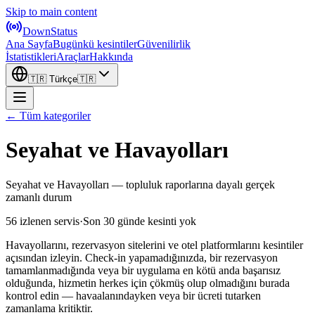
Skip to main content
DownStatus
Ana Sayfa
Bugünkü kesintiler
Güvenilirlik
İstatistikleri
Araçlar
Hakkında
🇹🇷
Türkçe
🇹🇷
← Tüm kategoriler
Seyahat ve Havayolları
Seyahat ve Havayolları — topluluk raporlarına dayalı gerçek
zamanlı durum
56 izlenen servis
·
Son 30 günde kesinti yok
Havayollarını, rezervasyon sitelerini ve otel platformlarını kesintiler
açısından izleyin. Check-in yapamadığınızda, bir rezervasyon
tamamlanmadığında veya bir uygulama en kötü anda başarısız
olduğunda, hizmetin herkes için çökmüş olup olmadığını burada
kontrol edin — havaalanındayken veya bir ücreti tutarken
zamanlama kritiktir.