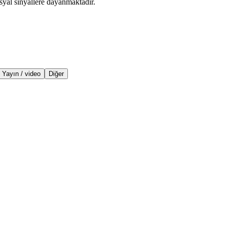
syal sinyallere dayanmaktadır.
Yayın / video
Diğer