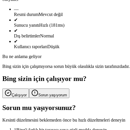
—
Resmi durum
Mevcut değil
✔
Sunucu yanıtı
Hızlı (181ms)
✔
Dış belirtimler
Normal
✔
Kullanıcı raporları
Düşük
Bu ne anlama geliyor
Bing sizin için çalışmıyorsa sorun büyük olasılıkla sizin tarafınızdad
Bing sizin için çalışıyor mu?
Çalışıyor
Sorun yaşıyorum
Sorun mu yaşıyorsunuz?
Kesinti düzelmesini beklemeden önce bu hızlı düzeltmeleri deneyin
1
Bing'i farklı bir tarayıcı veya gizli modda deneyin