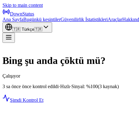
Skip to main content
DownStatus
Ana Sayfa
Bugünkü kesintiler
Güvenilirlik İstatistikleri
Araçlar
Hakkın
🇹🇷
Türkçe
🇹🇷
Bing şu anda çöktü mü?
Çalışıyor
3 sa önce önce kontrol edildi
·
Hızlı
·
Sinyal: %100
(3 kaynak)
Şimdi Kontrol Et