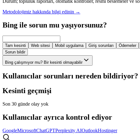
Durum; topluluk raporları, otomatik kontroller, resmi beslemeler ve so
Metodolojimiz hakkında bilgi edinin
→
Bing ile sorun mu yaşıyorsunuz?
Tam kesinti
Web sitesi
Mobil uygulama
Giriş sorunları
Ödemeler
Sorun bildir
Bing çalışmıyor mu? Bir kesinti olmayabilir
Kullanıcılar sorunları nereden bildiriyor?
Kesinti geçmişi
Son 30 günde olay yok
Kullanıcılar ayrıca kontrol ediyor
Google
Microsoft
ChatGPT
Perplexity AI
Outlook
Hostinger