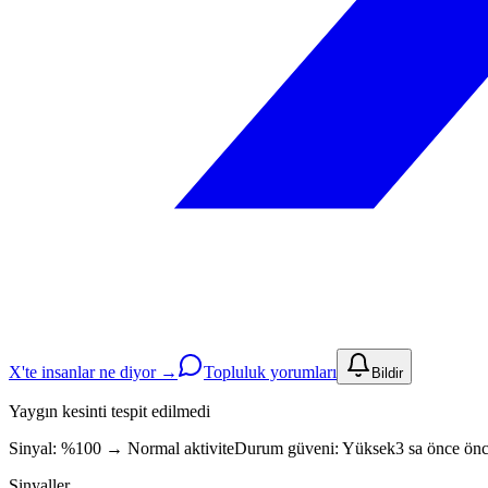
X'te insanlar ne diyor →
Topluluk yorumları
Bildir
Yaygın kesinti tespit edilmedi
Sinyal: %100
→
Normal aktivite
Durum güveni:
Yüksek
3 sa önce önc
Sinyaller