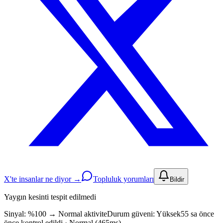
X'te insanlar ne diyor →
Topluluk yorumları
Bildir
Yaygın kesinti tespit edilmedi
Sinyal: %100
→
Normal aktivite
Durum güveni:
Yüksek
55 sa önce
önce kontrol edildi · Normal (465ms)