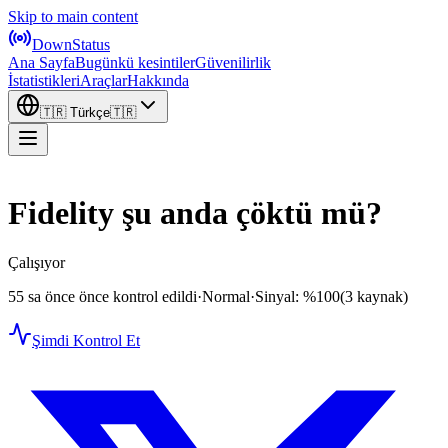
Skip to main content
DownStatus
Ana Sayfa
Bugünkü kesintiler
Güvenilirlik
İstatistikleri
Araçlar
Hakkında
🇹🇷
Türkçe
🇹🇷
Fidelity şu anda çöktü mü?
Çalışıyor
55 sa önce önce kontrol edildi
·
Normal
·
Sinyal: %100
(3 kaynak)
Şimdi Kontrol Et