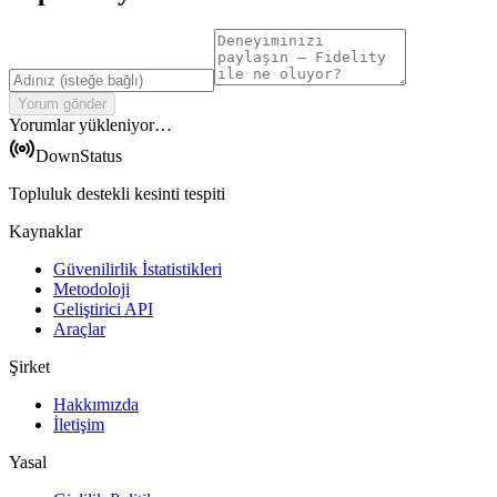
Yorum gönder
Yorumlar yükleniyor…
DownStatus
Topluluk destekli kesinti tespiti
Kaynaklar
Güvenilirlik İstatistikleri
Metodoloji
Geliştirici API
Araçlar
Şirket
Hakkımızda
İletişim
Yasal