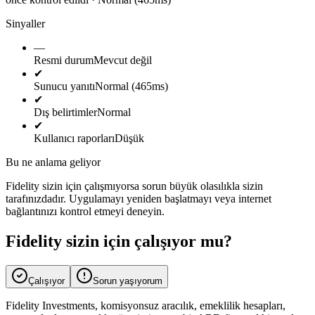
Sinyaller
—
Resmi durum
Mevcut değil
✔
Sunucu yanıtı
Normal (465ms)
✔
Dış belirtimler
Normal
✔
Kullanıcı raporları
Düşük
Bu ne anlama geliyor
Fidelity sizin için çalışmıyorsa sorun büyük olasılıkla sizin
tarafınızdadır. Uygulamayı yeniden başlatmayı veya internet
bağlantınızı kontrol etmeyi deneyin.
Fidelity sizin için çalışıyor mu?
Çalışıyor
Sorun yaşıyorum
Fidelity Investments, komisyonsuz aracılık, emeklilik hesapları,