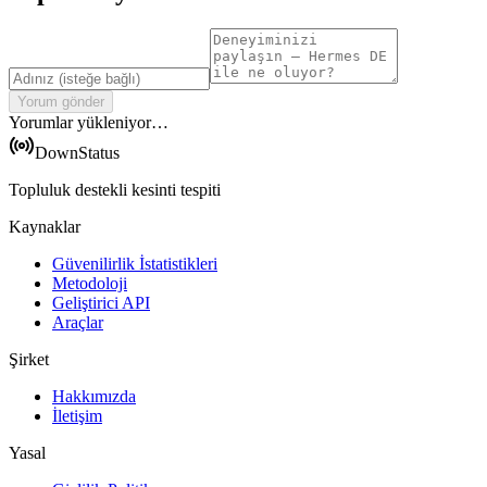
Yorum gönder
Yorumlar yükleniyor…
DownStatus
Topluluk destekli kesinti tespiti
Kaynaklar
Güvenilirlik İstatistikleri
Metodoloji
Geliştirici API
Araçlar
Şirket
Hakkımızda
İletişim
Yasal