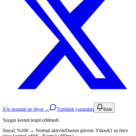
X'te insanlar ne diyor →
Topluluk yorumları
Bildir
Yaygın kesinti tespit edilmedi
Sinyal: %100
→
Normal aktivite
Durum güveni:
Yüksek
1 sa önce
önce kontrol edildi · Normal (480ms)