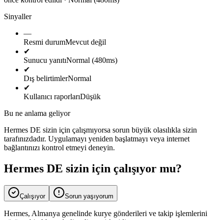
Sinyaller
—
Resmi durum
Mevcut değil
✔
Sunucu yanıtı
Normal (480ms)
✔
Dış belirtimler
Normal
✔
Kullanıcı raporları
Düşük
Bu ne anlama geliyor
Hermes DE sizin için çalışmıyorsa sorun büyük olasılıkla sizin
tarafınızdadır. Uygulamayı yeniden başlatmayı veya internet
bağlantınızı kontrol etmeyi deneyin.
Hermes DE sizin için çalışıyor mu?
Çalışıyor
Sorun yaşıyorum
Hermes, Almanya genelinde kurye gönderileri ve takip işlemlerini