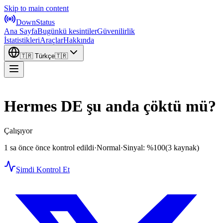
Skip to main content
DownStatus
Ana Sayfa
Bugünkü kesintiler
Güvenilirlik
İstatistikleri
Araçlar
Hakkında
🇹🇷
Türkçe
🇹🇷
Hermes DE şu anda çöktü mü?
Çalışıyor
1 sa önce önce kontrol edildi
·
Normal
·
Sinyal: %100
(3 kaynak)
Şimdi Kontrol Et