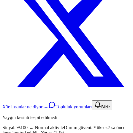
X'te insanlar ne diyor →
Topluluk yorumları
Bildir
Yaygın kesinti tespit edilmedi
Sinyal: %100
→
Normal aktivite
Durum güveni:
Yüksek
7 sa önce
önce kontrol edildi · Yavaş (1.5s)