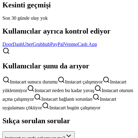
Kesinti geçmişi
Son 30 günde olay yok
Kullanıcılar ayrıca kontrol ediyor
DoorDash
Uber
Grubhub
PayPal
Venmo
Cash App
Kullanıcılar şunu da arıyor
Instacart sunucu durumu
Instacart çalışmıyor
Instacart
yüklenmiyor
Instacart neden bu kadar yavaş
Instacart oturum
açma çalışmıyor
Instacart bağlantı sorunları
Instacart
uygulaması çöküyor
Instacart bugün çalışmıyor
Sıkça sorulan sorular