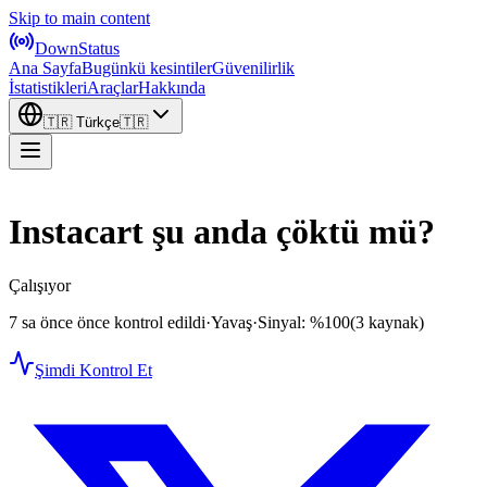
Skip to main content
DownStatus
Ana Sayfa
Bugünkü kesintiler
Güvenilirlik
İstatistikleri
Araçlar
Hakkında
🇹🇷
Türkçe
🇹🇷
Instacart şu anda çöktü mü?
Çalışıyor
7 sa önce önce kontrol edildi
·
Yavaş
·
Sinyal: %100
(3 kaynak)
Şimdi Kontrol Et