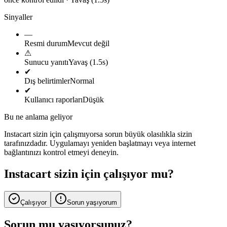
Sinyaller
—
Resmi durum
Mevcut değil
⚠
Sunucu yanıtı
Yavaş (1.5s)
✔
Dış belirtimler
Normal
✔
Kullanıcı raporları
Düşük
Bu ne anlama geliyor
Instacart sizin için çalışmıyorsa sorun büyük olasılıkla sizin
tarafınızdadır. Uygulamayı yeniden başlatmayı veya internet
bağlantınızı kontrol etmeyi deneyin.
Instacart sizin için çalışıyor mu?
Çalışıyor
Sorun yaşıyorum
Sorun mu yaşıyorsunuz?