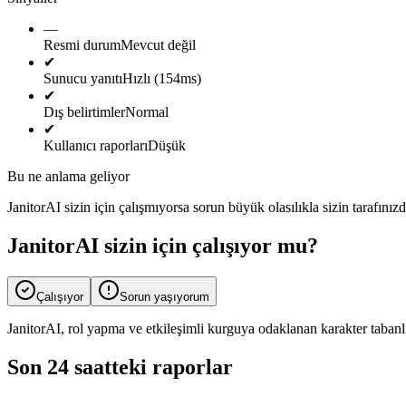
—
Resmi durum
Mevcut değil
✔
Sunucu yanıtı
Hızlı (154ms)
✔
Dış belirtimler
Normal
✔
Kullanıcı raporları
Düşük
Bu ne anlama geliyor
JanitorAI sizin için çalışmıyorsa sorun büyük olasılıkla sizin tarafın
JanitorAI sizin için çalışıyor mu?
Çalışıyor
Sorun yaşıyorum
JanitorAI, rol yapma ve etkileşimli kurguya odaklanan karakter tabanlı
Son 24 saatteki raporlar