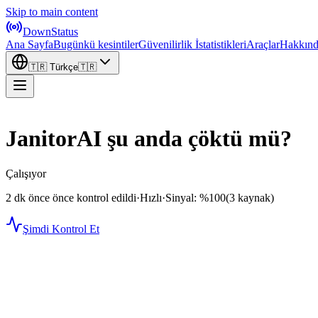
Skip to main content
DownStatus
Ana Sayfa
Bugünkü kesintiler
Güvenilirlik İstatistikleri
Araçlar
Hakkın
🇹🇷
Türkçe
🇹🇷
JanitorAI şu anda çöktü mü?
Çalışıyor
2 dk önce önce kontrol edildi
·
Hızlı
·
Sinyal: %100
(3 kaynak)
Şimdi Kontrol Et