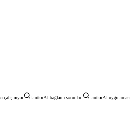
a çalışmıyor
JanitorAI bağlantı sorunları
JanitorAI uygulaması