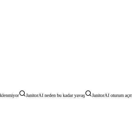
üklenmiyor
JanitorAI neden bu kadar yavaş
JanitorAI oturum açm