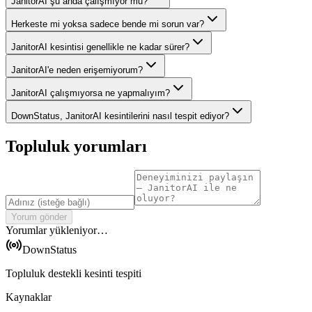
JanitorAI şu anda çalışmıyor mu?
Herkeste mi yoksa sadece bende mi sorun var?
JanitorAI kesintisi genellikle ne kadar sürer?
JanitorAI'e neden erişemiyorum?
JanitorAI çalışmıyorsa ne yapmalıyım?
DownStatus, JanitorAI kesintilerini nasıl tespit ediyor?
Topluluk yorumları
Yorum gönder
Yorumlar yükleniyor…
DownStatus
Topluluk destekli kesinti tespiti
Kaynaklar