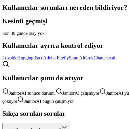
Kullanıcılar sorunları nereden bildiriyor?
Kesinti geçmişi
Son 30 günde olay yok
Kullanıcılar ayrıca kontrol ediyor
Lovable
Hugging Face
Adobe Firefly
Suno AI
Grok
Character.ai
Kullanıcılar şunu da arıyor
JanitorAI sunucu durumu
JanitorAI çalışmıyor
JanitorAI y
çöküyor
JanitorAI bugün çalışmıyor
Sıkça sorulan sorular