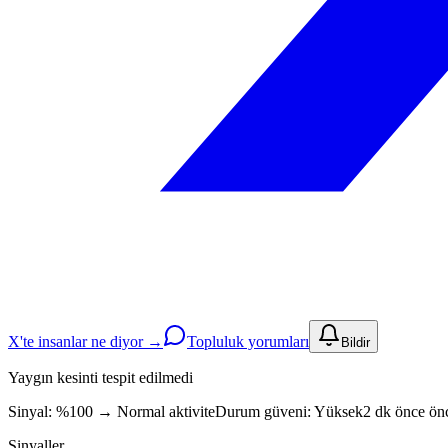
X'te insanlar ne diyor →
Topluluk yorumları
Bildir
Yaygın kesinti tespit edilmedi
Sinyal: %100
→
Normal aktivite
Durum güveni:
Yüksek
2 dk önce önc
Sinyaller