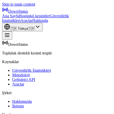
Skip to main content
DownStatus
Ana Sayfa
Bugünkü kesintiler
Güvenilirlik
İstatistikleri
Araçlar
Hakkında
🇹🇷
Türkçe
🇹🇷
DownStatus
Topluluk destekli kesinti tespiti
Kaynaklar
Güvenilirlik İstatistikleri
Metodoloji
Geliştirici API
Araçlar
Şirket
Hakkımızda
İletişim