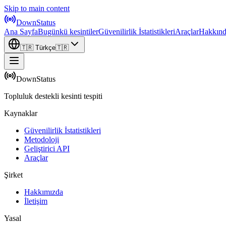
Skip to main content
DownStatus
Ana Sayfa
Bugünkü kesintiler
Güvenilirlik İstatistikleri
Araçlar
Hakkın
🇹🇷
Türkçe
🇹🇷
DownStatus
Topluluk destekli kesinti tespiti
Kaynaklar
Güvenilirlik İstatistikleri
Metodoloji
Geliştirici API
Araçlar
Şirket
Hakkımızda
İletişim
Yasal