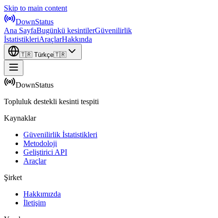
Skip to main content
DownStatus
Ana Sayfa
Bugünkü kesintiler
Güvenilirlik
İstatistikleri
Araçlar
Hakkında
🇹🇷
Türkçe
🇹🇷
DownStatus
Topluluk destekli kesinti tespiti
Kaynaklar
Güvenilirlik İstatistikleri
Metodoloji
Geliştirici API
Araçlar
Şirket
Hakkımızda
İletişim