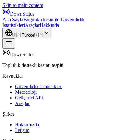
Skip to main content
DownStatus
Ana Sayfa
Bugünkü kesintiler
Güvenilirlik
İstatistikleri
Araçlar
Hakkında
🇹🇷
Türkçe
🇹🇷
DownStatus
Topluluk destekli kesinti tespiti
Kaynaklar
Güvenilirlik İstatistikleri
Metodoloji
Geliştirici API
Araçlar
Şirket
Hakkımızda
İletişim