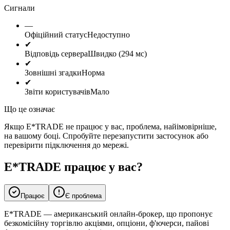
Сигнали
—
Офіційний статус
Недоступно
✔
Відповідь сервера
Швидко (294 мс)
✔
Зовнішні згадки
Норма
✔
Звіти користувачів
Мало
Що це означає
Якщо E*TRADE не працює у вас, проблема, найімовірніше,
на вашому боці. Спробуйте перезапустити застосунок або
перевірити підключення до мережі.
E*TRADE працює у вас?
Працює
Є проблема
E*TRADE — американський онлайн-брокер, що пропонує
безкомісійну торгівлю акціями, опціони, ф'ючерси, пайові