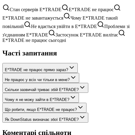
Стан серверів E*TRADE
E*TRADE не працює
E*TRADE не завантажується
Чому E*TRADE такий
повільний
Не вдається увійти в E*TRADE
Проблеми зі
з'єднанням E*TRADE
Застосунок E*TRADE вилітає
E*TRADE не працює сьогодні
Часті запитання
E*TRADE не працює прямо зараз?
Не працює у всіх чи тільки в мене?
Скільки зазвичай триває збій E*TRADE?
Чому я не можу зайти в E*TRADE?
Що робити, якщо E*TRADE не працює?
Як DownStatus визначає збої E*TRADE?
Коментарі спільноти