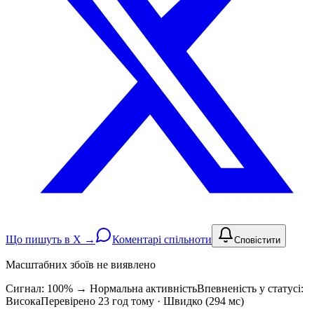
Що пишуть в X →
Коментарі спільноти
Сповістити
Масштабних збоїв не виявлено
Сигнал: 100%
→
Нормальна активність
Впевненість у статусі:
Висока
Перевірено 23 год тому · Швидко (294 мс)