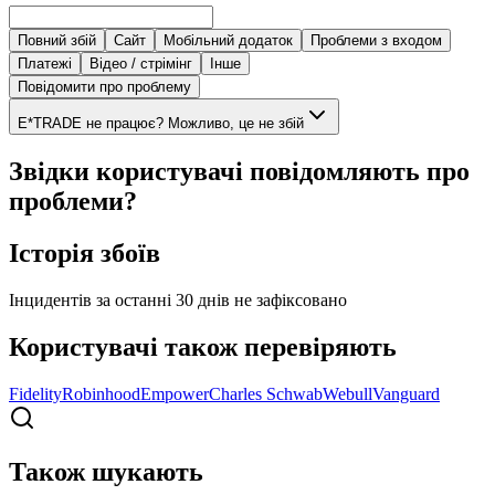
Повний збій
Сайт
Мобільний додаток
Проблеми з входом
Платежі
Відео / стрімінг
Інше
Повідомити про проблему
E*TRADE не працює? Можливо, це не збій
Звідки користувачі повідомляють про
проблеми?
Історія збоїв
Інцидентів за останні 30 днів не зафіксовано
Користувачі також перевіряють
Fidelity
Robinhood
Empower
Charles Schwab
Webull
Vanguard
Також шукають