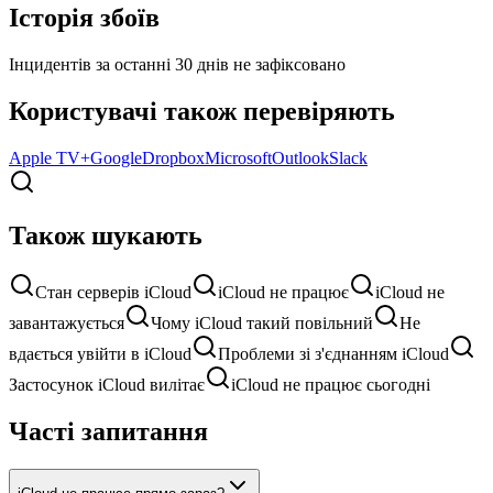
Історія збоїв
Інцидентів за останні 30 днів не зафіксовано
Користувачі також перевіряють
Apple TV+
Google
Dropbox
Microsoft
Outlook
Slack
Також шукають
Стан серверів iCloud
iCloud не працює
iCloud не
завантажується
Чому iCloud такий повільний
Не
вдається увійти в iCloud
Проблеми зі з'єднанням iCloud
Застосунок iCloud вилітає
iCloud не працює сьогодні
Часті запитання