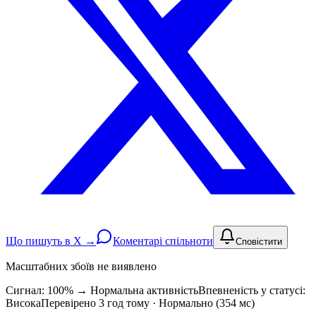
Що пишуть в X →
Коментарі спільноти
Сповістити
Масштабних збоїв не виявлено
Сигнал: 100%
→
Нормальна активність
Впевненість у статусі:
Висока
Перевірено 3 год тому · Нормально (354 мс)