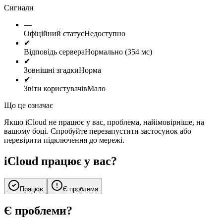
Сигнали
—
Офіційний статус
Недоступно
✔
Відповідь сервера
Нормально (354 мс)
✔
Зовнішні згадки
Норма
✔
Звіти користувачів
Мало
Що це означає
Якщо iCloud не працює у вас, проблема, найімовірніше, на
вашому боці. Спробуйте перезапустити застосунок або
перевірити підключення до мережі.
iCloud працює у вас?
Працює
Є проблема
Є проблеми?