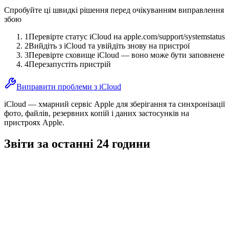
Спробуйте ці швидкі рішення перед очікуванням виправлення
збою
1
Перевірте статус iCloud на apple.com/support/systemstatus
2
Вийдіть з iCloud та увійдіть знову на пристрої
3
Перевірте сховище iCloud — воно може бути заповнене
4
Перезапустіть пристрій
Виправити проблеми з iCloud
iCloud — хмарний сервіс Apple для зберігання та синхронізації
фото, файлів, резервних копій і даних застосунків на
пристроях Apple.
Звіти за останні 24 години