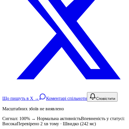
Що пишуть в X →
Коментарі спільноти
Сповістити
Масштабних збоїв не виявлено
Сигнал: 100%
→
Нормальна активність
Впевненість у статусі:
Висока
Перевірено 2 хв тому · Швидко (242 мс)