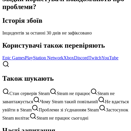
проблеми?
Історія збоїв
Інцидентів за останні 30 днів не зафіксовано
Користувачі також перевіряють
Epic Games
PlayStation Network
Xbox
Discord
Twitch
YouTube
Також шукають
Стан серверів Steam
Steam не працює
Steam не
завантажується
Чому Steam такий повільний
Не вдається
увійти в Steam
Проблеми зі з'єднанням Steam
Застосунок
Steam вилітає
Steam не працює сьогодні
Часті запитання