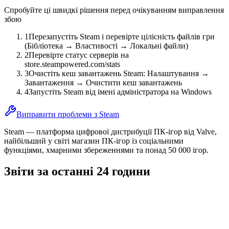
Спробуйте ці швидкі рішення перед очікуванням виправлення
збою
1
Перезапустіть Steam і перевірте цілісність файлів гри
(Бібліотека → Властивості → Локальні файли)
2
Перевірте статус серверів на
store.steampowered.com/stats
3
Очистіть кеш завантажень Steam: Налаштування →
Завантаження → Очистити кеш завантажень
4
Запустіть Steam від імені адміністратора на Windows
Виправити проблеми з Steam
Steam — платформа цифрової дистрибуції ПК-ігор від Valve,
найбільший у світі магазин ПК-ігор із соціальними
функціями, хмарними збереженнями та понад 50 000 ігор.
Звіти за останні 24 години