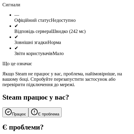
Сигнали
—
Офіційний статус
Недоступно
✔
Відповідь сервера
Швидко (242 мс)
✔
Зовнішні згадки
Норма
✔
Звіти користувачів
Мало
Що це означає
Якщо Steam не працює у вас, проблема, найімовірніше, на
вашому боці. Спробуйте перезапустити застосунок або
перевірити підключення до мережі.
Steam працює у вас?
Працює
Є проблема
Є проблеми?