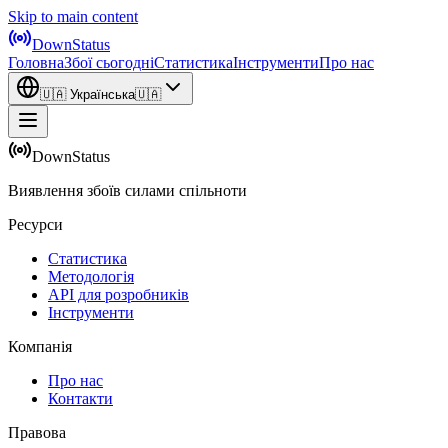
Skip to main content
DownStatus
Головна
Збої сьогодні
Статистика
Інструменти
Про нас
🇺🇦
Українська
🇺🇦
DownStatus
Виявлення збоїв силами спільноти
Ресурси
Статистика
Методологія
API для розробників
Інструменти
Компанія
Про нас
Контакти
Правова