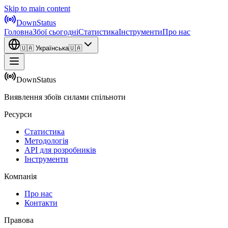
Skip to main content
DownStatus
Головна
Збої сьогодні
Статистика
Інструменти
Про нас
🇺🇦
Українська
🇺🇦
DownStatus
Виявлення збоїв силами спільноти
Ресурси
Статистика
Методологія
API для розробників
Інструменти
Компанія
Про нас
Контакти
Правова