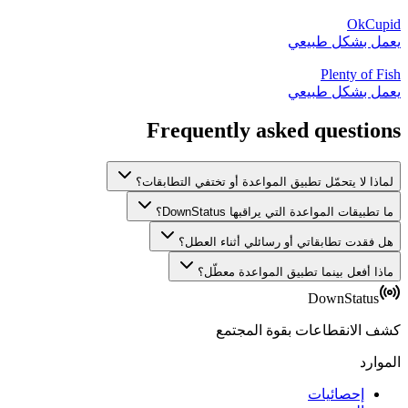
OkCupid
يعمل بشكل طبيعي
Plenty of Fish
يعمل بشكل طبيعي
Frequently asked questions
لماذا لا يتحمّل تطبيق المواعدة أو تختفي التطابقات؟
ما تطبيقات المواعدة التي يراقبها DownStatus؟
هل فقدت تطابقاتي أو رسائلي أثناء العطل؟
ماذا أفعل بينما تطبيق المواعدة معطّل؟
DownStatus
كشف الانقطاعات بقوة المجتمع
الموارد
إحصائيات