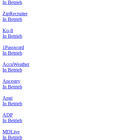
In Betrieb
ZipRecruiter
In Betrieb
Ko-fi
In Betrieb
1Password
In Betrieb
AccuWeather
In Betrieb
Ancestry
In Betrieb
Angi
In Betrieb
ADP
In Betrieb
MDLive
In Betrieb