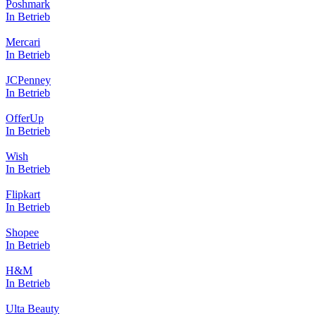
Poshmark
In Betrieb
Mercari
In Betrieb
JCPenney
In Betrieb
OfferUp
In Betrieb
Wish
In Betrieb
Flipkart
In Betrieb
Shopee
In Betrieb
H&M
In Betrieb
Ulta Beauty