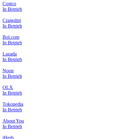
Costco
In Betrieb
Craigslist
In Betrieb
Bol.com
In Betrieb
Lazada
In Betrieb
Noon
In Betrieb
OLX
In Betrieb
Tokopedia
In Betrieb
About You
In Betrieb
iHerb