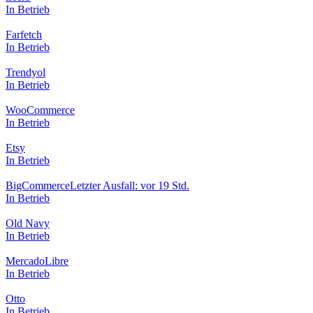
In Betrieb
Farfetch
In Betrieb
Trendyol
In Betrieb
WooCommerce
In Betrieb
Etsy
In Betrieb
BigCommerce
Letzter Ausfall: vor 19 Std.
In Betrieb
Old Navy
In Betrieb
MercadoLibre
In Betrieb
Otto
In Betrieb