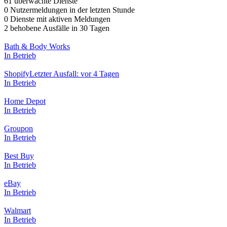
61 überwachte Dienste
0 Nutzermeldungen in der letzten Stunde
0 Dienste mit aktiven Meldungen
2 behobene Ausfälle in 30 Tagen
Bath & Body Works
In Betrieb
Shopify
Letzter Ausfall: vor 4 Tagen
In Betrieb
Home Depot
In Betrieb
Groupon
In Betrieb
Best Buy
In Betrieb
eBay
In Betrieb
Walmart
In Betrieb