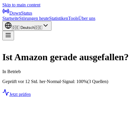
Skip to main content
DownStatus
Startseite
Störungen heute
Statistiken
Tools
Über uns
🇩🇪
Deutsch
🇩🇪
Ist Amazon gerade ausgefallen?
In Betrieb
Geprüft vor 12 Std. her
·
Normal
·
Signal: 100%
(3 Quellen)
Jetzt prüfen