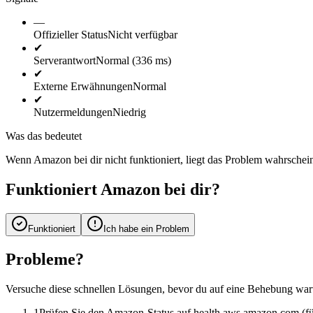
—
Offizieller Status
Nicht verfügbar
✔
Serverantwort
Normal (336 ms)
✔
Externe Erwähnungen
Normal
✔
Nutzermeldungen
Niedrig
Was das bedeutet
Wenn Amazon bei dir nicht funktioniert, liegt das Problem wahrscheinl
Funktioniert Amazon bei dir?
Funktioniert
Ich habe ein Problem
Probleme?
Versuche diese schnellen Lösungen, bevor du auf eine Behebung wart
1
Prüfen Sie den Amazon-Status auf health.aws.amazon.com (f