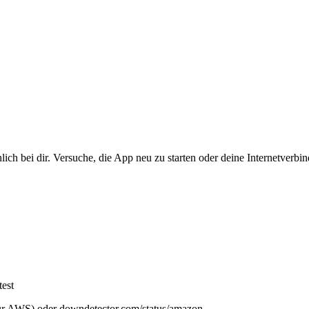
ich bei dir. Versuche, die App neu zu starten oder deine Internetverbi
est
ür AWS) oder downdetector.com/status/amazon