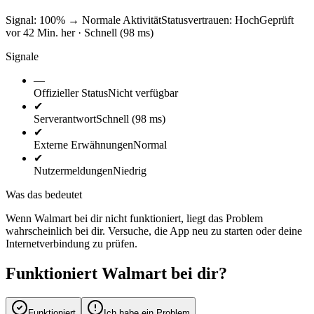
Signal: 100%
→
Normale Aktivität
Statusvertrauen:
Hoch
Geprüft
vor 42 Min. her · Schnell (98 ms)
Signale
—
Offizieller Status
Nicht verfügbar
✔
Serverantwort
Schnell (98 ms)
✔
Externe Erwähnungen
Normal
✔
Nutzermeldungen
Niedrig
Was das bedeutet
Wenn Walmart bei dir nicht funktioniert, liegt das Problem
wahrscheinlich bei dir. Versuche, die App neu zu starten oder deine
Internetverbindung zu prüfen.
Funktioniert Walmart bei dir?
Funktioniert
Ich habe ein Problem