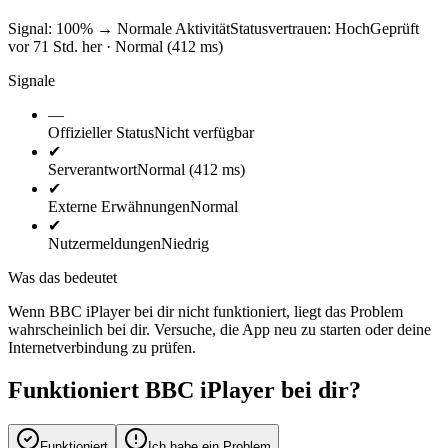
Signal: 100%
→
Normale Aktivität
Statusvertrauen:
Hoch
Geprüft
vor 71 Std. her · Normal (412 ms)
Signale
—
Offizieller Status
Nicht verfügbar
✔
Serverantwort
Normal (412 ms)
✔
Externe Erwähnungen
Normal
✔
Nutzermeldungen
Niedrig
Was das bedeutet
Wenn BBC iPlayer bei dir nicht funktioniert, liegt das Problem
wahrscheinlich bei dir. Versuche, die App neu zu starten oder deine
Internetverbindung zu prüfen.
Funktioniert BBC iPlayer bei dir?
Funktioniert
Ich habe ein Problem