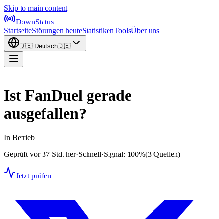
Skip to main content
DownStatus
Startseite
Störungen heute
Statistiken
Tools
Über uns
🇩🇪
Deutsch
🇩🇪
Ist FanDuel gerade
ausgefallen?
In Betrieb
Geprüft vor 37 Std. her
·
Schnell
·
Signal: 100%
(3 Quellen)
Jetzt prüfen