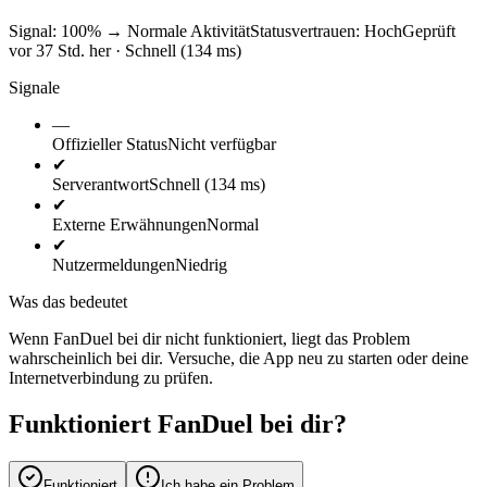
Signal: 100%
→
Normale Aktivität
Statusvertrauen:
Hoch
Geprüft
vor 37 Std. her · Schnell (134 ms)
Signale
—
Offizieller Status
Nicht verfügbar
✔
Serverantwort
Schnell (134 ms)
✔
Externe Erwähnungen
Normal
✔
Nutzermeldungen
Niedrig
Was das bedeutet
Wenn FanDuel bei dir nicht funktioniert, liegt das Problem
wahrscheinlich bei dir. Versuche, die App neu zu starten oder deine
Internetverbindung zu prüfen.
Funktioniert FanDuel bei dir?
Funktioniert
Ich habe ein Problem