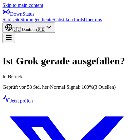
Skip to main content
DownStatus
Startseite
Störungen heute
Statistiken
Tools
Über uns
🇩🇪
Deutsch
🇩🇪
Ist Grok gerade ausgefallen?
In Betrieb
Geprüft vor 58 Std. her
·
Normal
·
Signal: 100%
(3 Quellen)
Jetzt prüfen