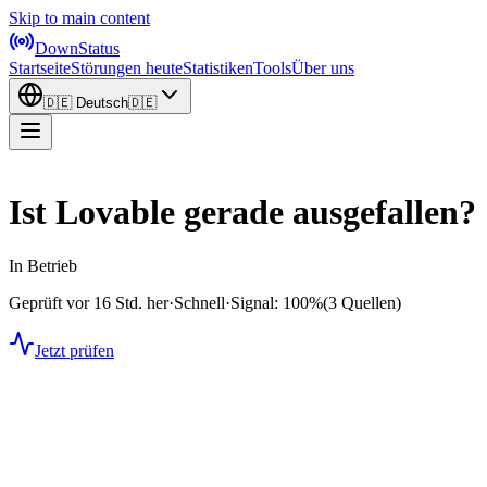
Skip to main content
DownStatus
Startseite
Störungen heute
Statistiken
Tools
Über uns
🇩🇪
Deutsch
🇩🇪
Ist Lovable gerade ausgefallen?
In Betrieb
Geprüft vor 16 Std. her
·
Schnell
·
Signal: 100%
(3 Quellen)
Jetzt prüfen