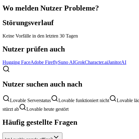
Wo melden Nutzer Probleme?
Störungsverlauf
Keine Vorfälle in den letzten 30 Tagen
Nutzer prüfen auch
Hugging Face
Adobe Firefly
Suno AI
Grok
Character.ai
JanitorAI
Nutzer suchen auch nach
Lovable Serverstatus
Lovable funktioniert nicht
Lovable läd
stürzt ab
Lovable heute gestört
Häufig gestellte Fragen