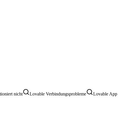
oniert nicht
Lovable Verbindungsprobleme
Lovable App