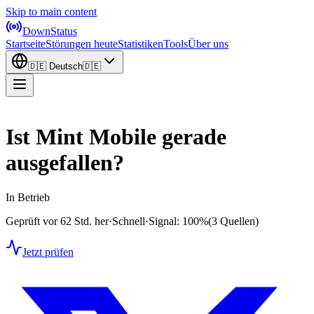
Skip to main content
DownStatus
Startseite
Störungen heute
Statistiken
Tools
Über uns
🇩🇪
Deutsch
🇩🇪
Ist Mint Mobile gerade
ausgefallen?
In Betrieb
Geprüft vor 62 Std. her
·
Schnell
·
Signal: 100%
(3 Quellen)
Jetzt prüfen