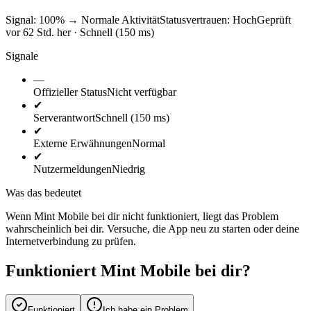
Signal: 100%
→
Normale Aktivität
Statusvertrauen:
Hoch
Geprüft
vor 62 Std. her · Schnell (150 ms)
Signale
—
Offizieller Status
Nicht verfügbar
✔
Serverantwort
Schnell (150 ms)
✔
Externe Erwähnungen
Normal
✔
Nutzermeldungen
Niedrig
Was das bedeutet
Wenn Mint Mobile bei dir nicht funktioniert, liegt das Problem
wahrscheinlich bei dir. Versuche, die App neu zu starten oder deine
Internetverbindung zu prüfen.
Funktioniert Mint Mobile bei dir?
Funktioniert
Ich habe ein Problem