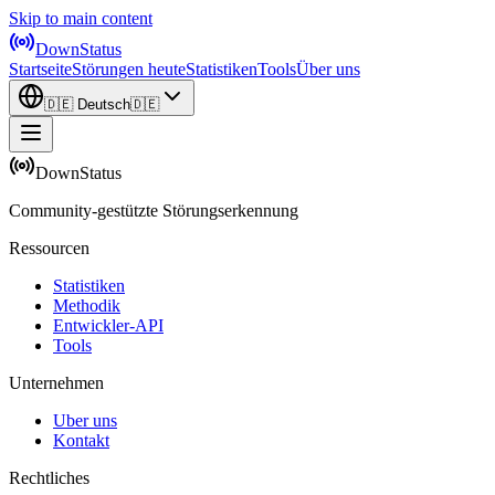
Skip to main content
DownStatus
Startseite
Störungen heute
Statistiken
Tools
Über uns
🇩🇪
Deutsch
🇩🇪
DownStatus
Community-gestützte Störungserkennung
Ressourcen
Statistiken
Methodik
Entwickler-API
Tools
Unternehmen
Uber uns
Kontakt
Rechtliches