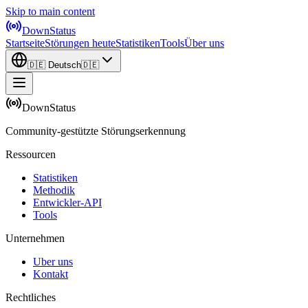
Skip to main content
DownStatus
Startseite
Störungen heute
Statistiken
Tools
Über uns
🇩🇪
Deutsch
🇩🇪
DownStatus
Community-gestützte Störungserkennung
Ressourcen
Statistiken
Methodik
Entwickler-API
Tools
Unternehmen
Uber uns
Kontakt
Rechtliches