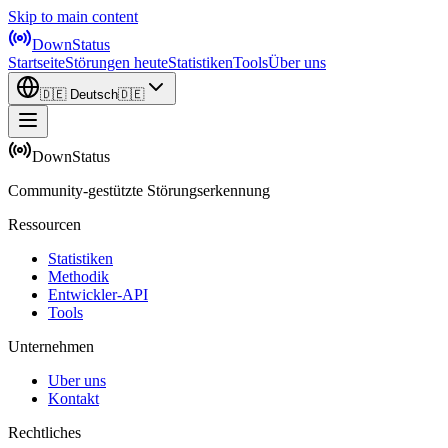
Skip to main content
DownStatus
Startseite
Störungen heute
Statistiken
Tools
Über uns
🇩🇪
Deutsch
🇩🇪
DownStatus
Community-gestützte Störungserkennung
Ressourcen
Statistiken
Methodik
Entwickler-API
Tools
Unternehmen
Uber uns
Kontakt
Rechtliches