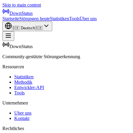
Skip to main content
DownStatus
Startseite
Störungen heute
Statistiken
Tools
Über uns
🇩🇪
Deutsch
🇩🇪
DownStatus
Community-gestützte Störungserkennung
Ressourcen
Statistiken
Methodik
Entwickler-API
Tools
Unternehmen
Uber uns
Kontakt
Rechtliches