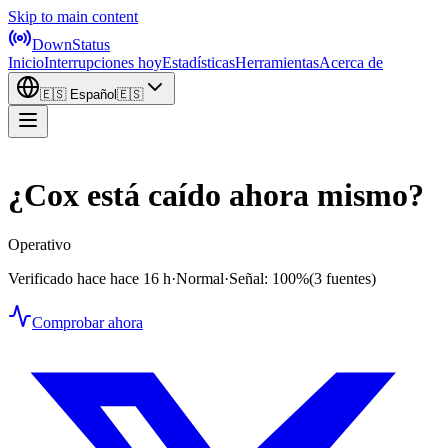
Skip to main content
DownStatus
Inicio
Interrupciones hoy
Estadísticas
Herramientas
Acerca de
🇪🇸
Español
🇪🇸
¿Cox está caído ahora mismo?
Operativo
Verificado hace hace 16 h
·
Normal
·
Señal: 100%
(3 fuentes)
Comprobar ahora