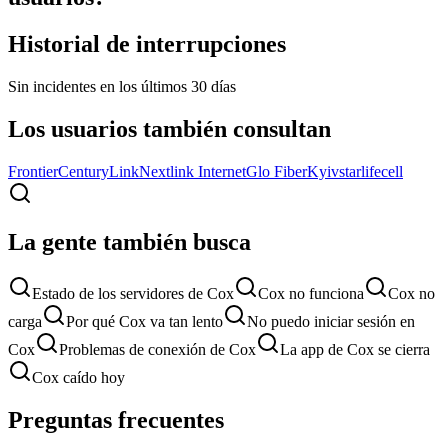
Historial de interrupciones
Sin incidentes en los últimos 30 días
Los usuarios también consultan
Frontier
CenturyLink
Nextlink Internet
Glo Fiber
Kyivstar
lifecell
La gente también busca
Estado de los servidores de Cox
Cox no funciona
Cox no
carga
Por qué Cox va tan lento
No puedo iniciar sesión en
Cox
Problemas de conexión de Cox
La app de Cox se cierra
Cox caído hoy
Preguntas frecuentes