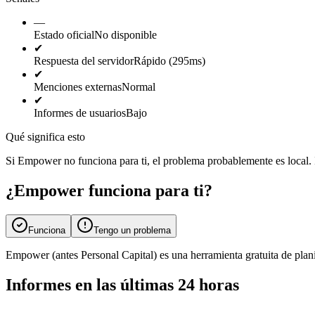
—
Estado oficial
No disponible
✔
Respuesta del servidor
Rápido (295ms)
✔
Menciones externas
Normal
✔
Informes de usuarios
Bajo
Qué significa esto
Si Empower no funciona para ti, el problema probablemente es local. Int
¿Empower funciona para ti?
Funciona
Tengo un problema
Empower (antes Personal Capital) es una herramienta gratuita de plani
Informes en las últimas 24 horas