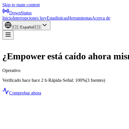
Skip to main content
DownStatus
Inicio
Interrupciones hoy
Estadísticas
Herramientas
Acerca de
🇪🇸
Español
🇪🇸
¿Empower está caído ahora mi
Operativo
Verificado hace hace 2 h
·
Rápida
·
Señal: 100%
(3 fuentes)
Comprobar ahora