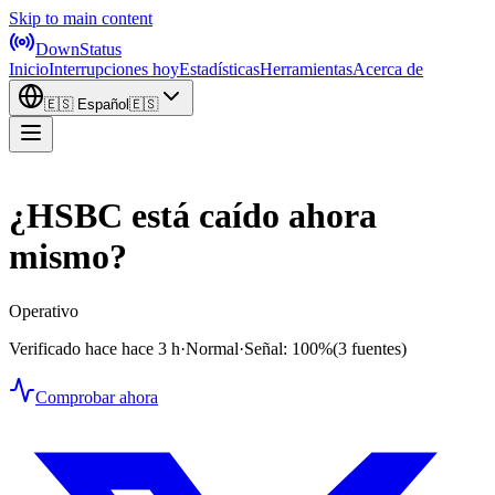
Skip to main content
DownStatus
Inicio
Interrupciones hoy
Estadísticas
Herramientas
Acerca de
🇪🇸
Español
🇪🇸
¿HSBC está caído ahora
mismo?
Operativo
Verificado hace hace 3 h
·
Normal
·
Señal: 100%
(3 fuentes)
Comprobar ahora