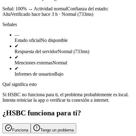
Señal: 100%
→
Actividad normal
Confianza del estado:
Alta
Verificado hace hace 3 h · Normal (733ms)
Señales
—
Estado oficial
No disponible
✔
Respuesta del servidor
Normal (733ms)
✔
Menciones externas
Normal
✔
Informes de usuarios
Bajo
Qué significa esto
Si HSBC no funciona para ti, el problema probablemente es local.
Intenta reiniciar la app o verificar tu conexión a internet.
¿HSBC funciona para ti?
Funciona
Tengo un problema