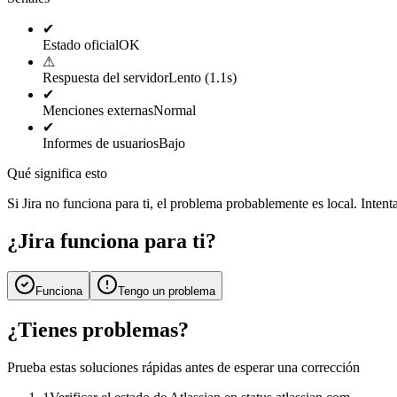
✔
Estado oficial
OK
⚠
Respuesta del servidor
Lento (1.1s)
✔
Menciones externas
Normal
✔
Informes de usuarios
Bajo
Qué significa esto
Si Jira no funciona para ti, el problema probablemente es local. Intenta 
¿Jira funciona para ti?
Funciona
Tengo un problema
¿Tienes problemas?
Prueba estas soluciones rápidas antes de esperar una corrección