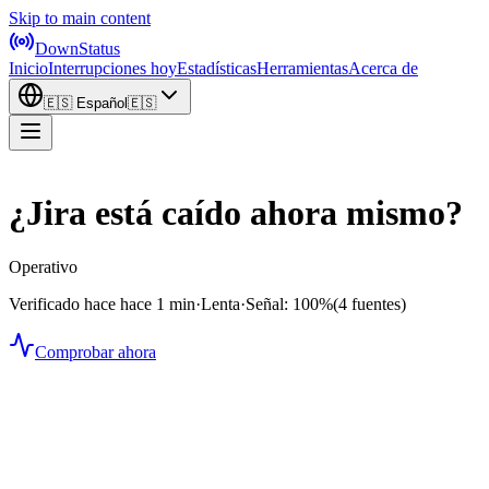
Skip to main content
DownStatus
Inicio
Interrupciones hoy
Estadísticas
Herramientas
Acerca de
🇪🇸
Español
🇪🇸
¿Jira está caído ahora mismo?
Operativo
Verificado hace hace 1 min
·
Lenta
·
Señal: 100%
(4 fuentes)
Comprobar ahora