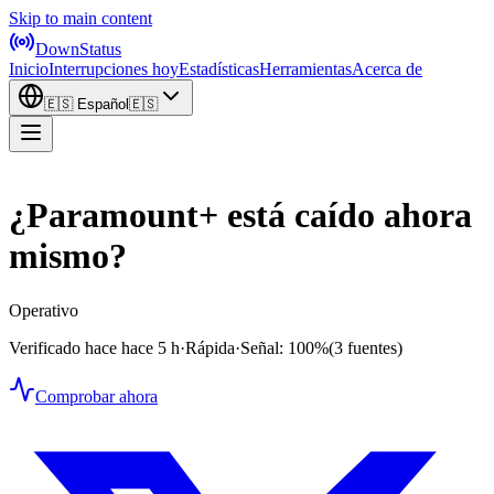
Skip to main content
DownStatus
Inicio
Interrupciones hoy
Estadísticas
Herramientas
Acerca de
🇪🇸
Español
🇪🇸
¿Paramount+ está caído ahora
mismo?
Operativo
Verificado hace hace 5 h
·
Rápida
·
Señal: 100%
(3 fuentes)
Comprobar ahora