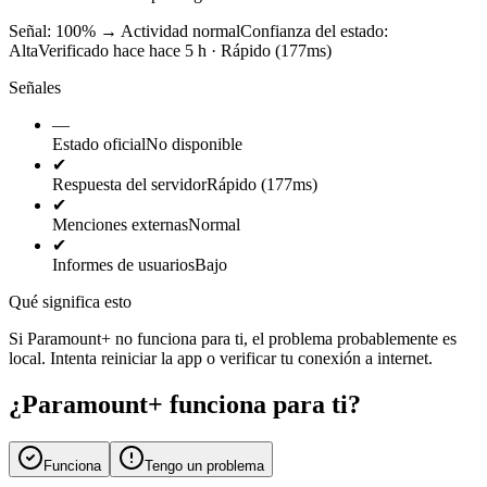
Señal: 100%
→
Actividad normal
Confianza del estado:
Alta
Verificado hace hace 5 h · Rápido (177ms)
Señales
—
Estado oficial
No disponible
✔
Respuesta del servidor
Rápido (177ms)
✔
Menciones externas
Normal
✔
Informes de usuarios
Bajo
Qué significa esto
Si Paramount+ no funciona para ti, el problema probablemente es
local. Intenta reiniciar la app o verificar tu conexión a internet.
¿Paramount+ funciona para ti?
Funciona
Tengo un problema