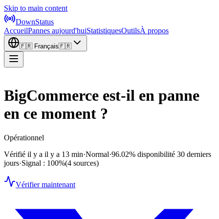
Skip to main content
DownStatus
Accueil
Pannes aujourd'hui
Statistiques
Outils
À propos
🇫🇷
Français
🇫🇷
BigCommerce est-il en panne
en ce moment ?
Opérationnel
Vérifié il y a il y a 13 min
·
Normal
·
96.02%
disponibilité 30 derniers
jours
·
Signal : 100%
(4 sources)
Vérifier maintenant