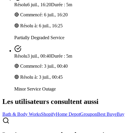
Résolu
6 juil., 16:20
Durée : 5m
🔴
Commencé
:
6 juil., 16:20
🟢
Résolu à
:
6 juil., 16:25
Partially Degraded Service
Résolu
3 juil., 00:40
Durée : 5m
🔴
Commencé
:
3 juil., 00:40
🟢
Résolu à
:
3 juil., 00:45
Minor Service Outage
Les utilisateurs consultent aussi
Bath & Body Works
Shopify
Home Depot
Groupon
Best Buy
eBay