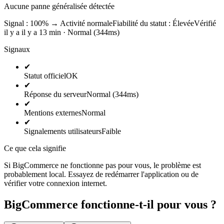
Aucune panne généralisée détectée
Signal : 100%
→
Activité normale
Fiabilité du statut :
Élevée
Vérifié
il y a il y a 13 min · Normal (344ms)
Signaux
✔
Statut officiel
OK
✔
Réponse du serveur
Normal (344ms)
✔
Mentions externes
Normal
✔
Signalements utilisateurs
Faible
Ce que cela signifie
Si BigCommerce ne fonctionne pas pour vous, le problème est
probablement local. Essayez de redémarrer l'application ou de
vérifier votre connexion internet.
BigCommerce fonctionne-t-il pour vous ?