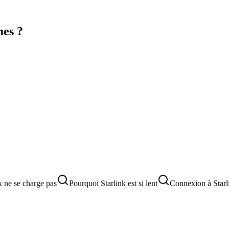
mes ?
k ne se charge pas
Pourquoi Starlink est si lent
Connexion à Starl