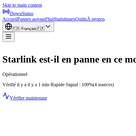
Skip to main content
DownStatus
Accueil
Pannes aujourd'hui
Statistiques
Outils
À propos
🇫🇷
Français
🇫🇷
Starlink est-il en panne en ce 
Opérationnel
Vérifié il y a il y a 1 min
·
Rapide
·
Signal : 100%
(4 sources)
Vérifier maintenant