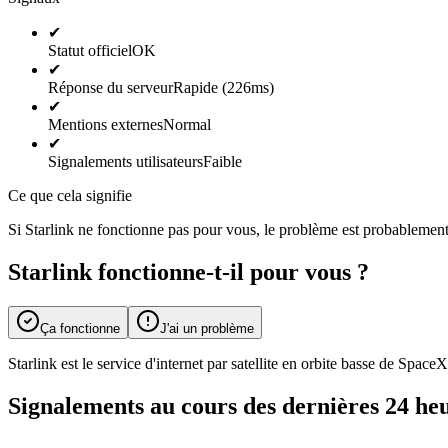
✔
Statut officiel
OK
✔
Réponse du serveur
Rapide (226ms)
✔
Mentions externes
Normal
✔
Signalements utilisateurs
Faible
Ce que cela signifie
Si Starlink ne fonctionne pas pour vous, le problème est probablement 
Starlink fonctionne-t-il pour vous ?
Ça fonctionne
J'ai un problème
Starlink est le service d'internet par satellite en orbite basse de Spac
Signalements au cours des dernières 24 he