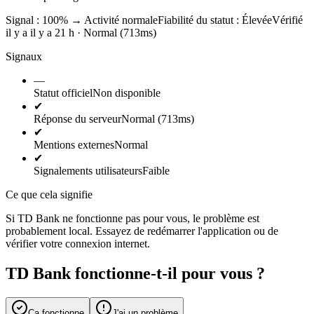
Signal : 100%
→
Activité normale
Fiabilité du statut :
Élevée
Vérifié
il y a il y a 21 h · Normal (713ms)
Signaux
—
Statut officiel
Non disponible
✔
Réponse du serveur
Normal (713ms)
✔
Mentions externes
Normal
✔
Signalements utilisateurs
Faible
Ce que cela signifie
Si TD Bank ne fonctionne pas pour vous, le problème est
probablement local. Essayez de redémarrer l'application ou de
vérifier votre connexion internet.
TD Bank fonctionne-t-il pour vous ?
Ça fonctionne
J'ai un problème