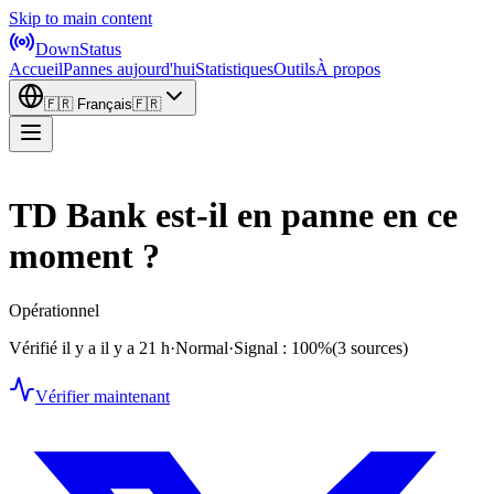
Skip to main content
DownStatus
Accueil
Pannes aujourd'hui
Statistiques
Outils
À propos
🇫🇷
Français
🇫🇷
TD Bank est-il en panne en ce
moment ?
Opérationnel
Vérifié il y a il y a 21 h
·
Normal
·
Signal : 100%
(3 sources)
Vérifier maintenant