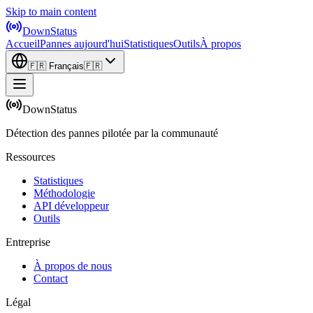
Skip to main content
DownStatus
Accueil
Pannes aujourd'hui
Statistiques
Outils
À propos
🇫🇷
Français
🇫🇷
DownStatus
Détection des pannes pilotée par la communauté
Ressources
Statistiques
Méthodologie
API développeur
Outils
Entreprise
À propos de nous
Contact
Légal