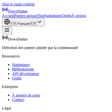
Skip to main content
DownStatus
Accueil
Pannes aujourd'hui
Statistiques
Outils
À propos
🇫🇷
Français
🇫🇷
DownStatus
Détection des pannes pilotée par la communauté
Ressources
Statistiques
Méthodologie
API développeur
Outils
Entreprise
À propos de nous
Contact
Légal