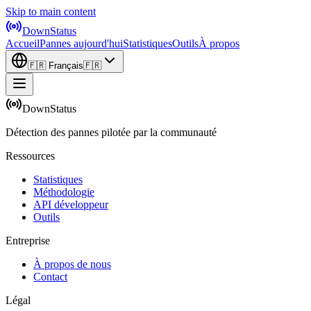
Skip to main content
DownStatus
Accueil
Pannes aujourd'hui
Statistiques
Outils
À propos
🇫🇷
Français
🇫🇷
DownStatus
Détection des pannes pilotée par la communauté
Ressources
Statistiques
Méthodologie
API développeur
Outils
Entreprise
À propos de nous
Contact
Légal