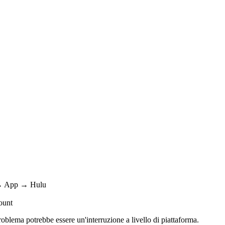
o → App → Hulu
ount
roblema potrebbe essere un'interruzione a livello di piattaforma.