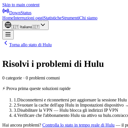
Skip to main content
DownStatus
Home
Interruzioni oggi
Statistiche
Strumenti
Chi siamo
🇮🇹
Italiano
🇮🇹
Torna allo stato di Hulu
Risolvi i problemi di Hulu
0 categorie · 0 problemi comuni
⚡ Prova prima queste soluzioni rapide
1
.
Disconnettersi e riconnettersi per aggiornare la sessione Hulu
2
.
Svuotare la cache dell'app Hulu in Impostazioni dispositiv
3
.
Disabilitare la VPN — Hulu blocca gli indirizzi IP VPN
4
.
Verificare che l'abbonamento Hulu sia attivo su hulu.com/acc
Hai ancora problemi?
Controlla lo stato in tempo reale di Hulu
— il p