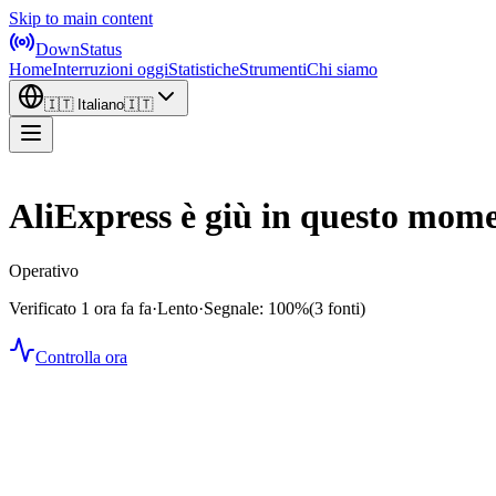
Skip to main content
DownStatus
Home
Interruzioni oggi
Statistiche
Strumenti
Chi siamo
🇮🇹
Italiano
🇮🇹
AliExpress è giù in questo mom
Operativo
Verificato 1 ora fa fa
·
Lento
·
Segnale: 100%
(3 fonti)
Controlla ora