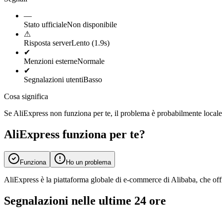
—
Stato ufficiale
Non disponibile
⚠
Risposta server
Lento (1.9s)
✔
Menzioni esterne
Normale
✔
Segnalazioni utenti
Basso
Cosa significa
Se AliExpress non funziona per te, il problema è probabilmente locale. 
AliExpress funziona per te?
Funziona
Ho un problema
AliExpress è la piattaforma globale di e-commerce di Alibaba, che offre
Segnalazioni nelle ultime 24 ore