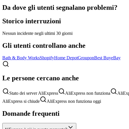
Da dove gli utenti segnalano problemi?
Storico interruzioni
Nessun incidente negli ultimi 30 giorni
Gli utenti controllano anche
Bath & Body Works
Shopify
Home Depot
Groupon
Best Buy
eBay
Le persone cercano anche
Stato dei server AliExpress
AliExpress non funziona
AliExp
AliExpress si chiude
AliExpress non funziona oggi
Domande frequenti