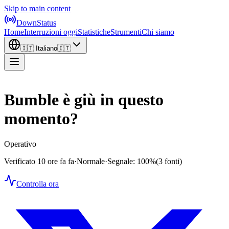
Skip to main content
DownStatus
Home
Interruzioni oggi
Statistiche
Strumenti
Chi siamo
🇮🇹
Italiano
🇮🇹
Bumble è giù in questo
momento?
Operativo
Verificato 10 ore fa fa
·
Normale
·
Segnale: 100%
(3 fonti)
Controlla ora