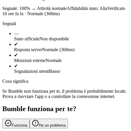
Segnale: 100%
→
Attività normale
Affidabilità stato:
Alta
Verificato
10 ore fa fa · Normale (368ms)
Segnali
—
Stato ufficiale
Non disponibile
✔
Risposta server
Normale (368ms)
✔
Menzioni esterne
Normale
✔
Segnalazioni utenti
Basso
Cosa significa
Se Bumble non funziona per te, il problema è probabilmente locale.
Prova a riavviare l'app o a controllare la connessione internet.
Bumble funziona per te?
Funziona
Ho un problema