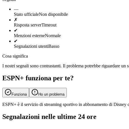
—
Stato ufficiale
Non disponibile
✗
Risposta server
Timeout
✔
Menzioni esterne
Normale
✔
Segnalazioni utenti
Basso
Cosa significa
I nostri segnali sono contrastanti. Il problema potrebbe riguardare un s
ESPN+ funziona per te?
Funziona
Ho un problema
ESPN+ è il servizio di streaming sportivo in abbonamento di Disney ch
Segnalazioni nelle ultime 24 ore