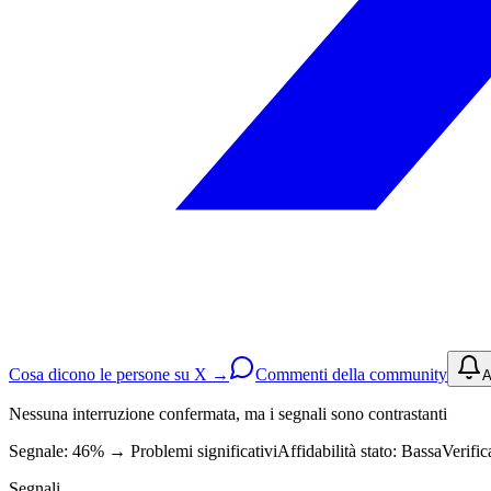
Cosa dicono le persone su X →
Commenti della community
A
Nessuna interruzione confermata, ma i segnali sono contrastanti
Segnale: 46%
→
Problemi significativi
Affidabilità stato:
Bassa
Verific
Segnali