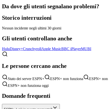
Da dove gli utenti segnalano problemi?
Storico interruzioni
Nessun incidente negli ultimi 30 giorni
Gli utenti controllano anche
Hulu
Disney+
Crunchyroll
Apple Music
BBC iPlayer
MUBI
Le persone cercano anche
Stato dei server ESPN+
ESPN+ non funziona
ESPN+ non s
ESPN+ non funziona oggi
Domande frequenti