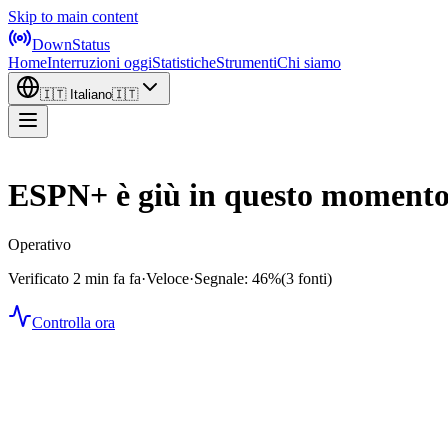
Skip to main content
DownStatus
Home
Interruzioni oggi
Statistiche
Strumenti
Chi siamo
🇮🇹
Italiano
🇮🇹
ESPN+ è giù in questo moment
Operativo
Verificato 2 min fa fa
·
Veloce
·
Segnale: 46%
(3 fonti)
Controlla ora