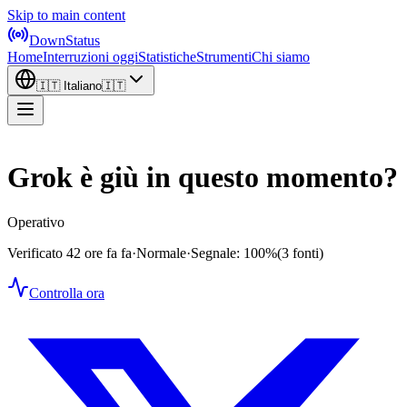
Skip to main content
DownStatus
Home
Interruzioni oggi
Statistiche
Strumenti
Chi siamo
🇮🇹
Italiano
🇮🇹
Grok è giù in questo momento?
Operativo
Verificato 42 ore fa fa
·
Normale
·
Segnale: 100%
(3 fonti)
Controlla ora