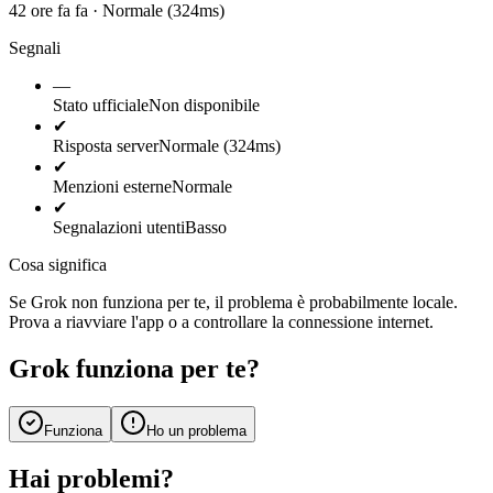
42 ore fa fa · Normale (324ms)
Segnali
—
Stato ufficiale
Non disponibile
✔
Risposta server
Normale (324ms)
✔
Menzioni esterne
Normale
✔
Segnalazioni utenti
Basso
Cosa significa
Se Grok non funziona per te, il problema è probabilmente locale.
Prova a riavviare l'app o a controllare la connessione internet.
Grok funziona per te?
Funziona
Ho un problema
Hai problemi?