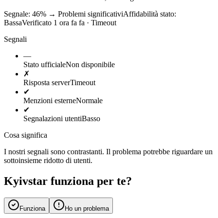
Segnale: 46%
→
Problemi significativi
Affidabilità stato:
Bassa
Verificato 1 ora fa fa · Timeout
Segnali
—
Stato ufficiale
Non disponibile
✗
Risposta server
Timeout
✔
Menzioni esterne
Normale
✔
Segnalazioni utenti
Basso
Cosa significa
I nostri segnali sono contrastanti. Il problema potrebbe riguardare un
sottoinsieme ridotto di utenti.
Kyivstar funziona per te?
Funziona
Ho un problema