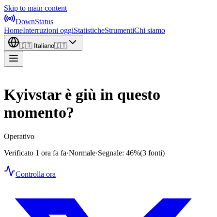
Skip to main content
DownStatus
Home
Interruzioni oggi
Statistiche
Strumenti
Chi siamo
🇮🇹
Italiano
🇮🇹
Kyivstar è giù in questo
momento?
Operativo
Verificato 1 ora fa fa
·
Normale
·
Segnale: 46%
(3 fonti)
Controlla ora