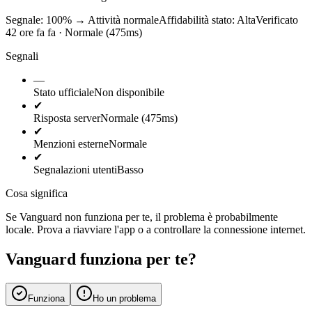
Segnale: 100%
→
Attività normale
Affidabilità stato:
Alta
Verificato
42 ore fa fa · Normale (475ms)
Segnali
—
Stato ufficiale
Non disponibile
✔
Risposta server
Normale (475ms)
✔
Menzioni esterne
Normale
✔
Segnalazioni utenti
Basso
Cosa significa
Se Vanguard non funziona per te, il problema è probabilmente
locale. Prova a riavviare l'app o a controllare la connessione internet.
Vanguard funziona per te?
Funziona
Ho un problema