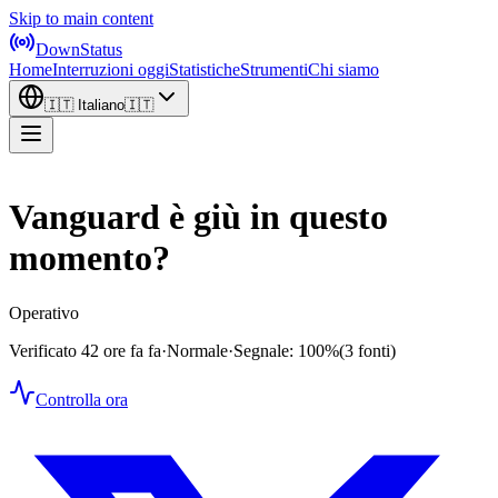
Skip to main content
DownStatus
Home
Interruzioni oggi
Statistiche
Strumenti
Chi siamo
🇮🇹
Italiano
🇮🇹
Vanguard è giù in questo
momento?
Operativo
Verificato 42 ore fa fa
·
Normale
·
Segnale: 100%
(3 fonti)
Controlla ora